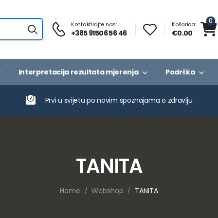
0
Kontaktirajte nas:
Košarica:
+385 91506 56 46
€0.00
Interpretacija rezultata mjerenja
Podrška
Prvi u svijetu po novim spoznajama o zdravlju
TANITA
Home
Webshop
TANITA
/
/