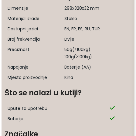
Dimenzije
298x328x32 mm
Materijal izrade
Staklo
Dostupni jezici
EN, FR, ES, RU, TUR
Broj frekvencija
Dvije
Preciznost
50g(<100kg)
100g(>100kg)
Napajanje
Baterije (AA)
Mjesto proizvodnje
Kina
Što se nalazi u kutiji?
Upute za upotrebu
Baterije
Značajke